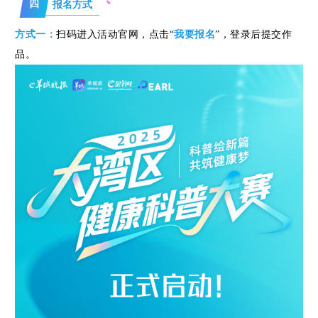
四
报名方式
示
方式一
：
扫码进入活动官网，点击“
我要报名
”，登录后提交作
品。