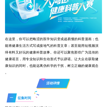
管
理
学
在这里，你可以把晦涩的医学知识变成超易懂的科普漫画；也
能将健康生活方式写成接地气的科普文章；甚至能用短视频演
会
绎有料又好玩的健康科普故事。你还可以聚焦那些广为流传的
健康谣言，用专业知识和生动形式予以辟谣。让大众在获取健
活
康知识的同时，也能远离伪科学的干扰，树立正确的健康观念
。
动
活动详情
继
一
征集时间
续