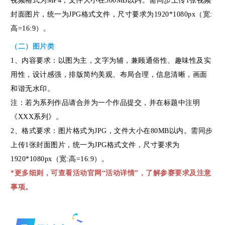
健
视频格式为MP4，文件大小在300MB以内。需同步上传1张视频
封面图片，统一为JPG格式文件，尺寸要求为1920*1080px（宽:
康
高=16:9）。
（二）图片类
会
1、内容要求：以图为主，文字为辅，兼顾通俗性、趣味性及实
用性，设计感强，排版简约美观、布局合理，信息清晰，画面
员
和谐无水印。
注：若为系列作品请合并为一个作品提交，并在标题中注明
管
《XXX系列》。
2、格式要求：图片格式为JPG，文件大小在80MB以内。需同步
理
上传1张封面图片，统一为JPG格式文件，尺寸要求为
会
1920*1080px（宽:高=16:9）。
*更多细则，可查看活动官网“活动详情”，了解参赛要求及注意
议
事项。
公