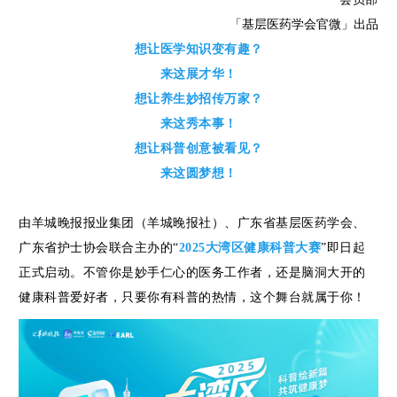
建
「基层医药学会官微」出品
想让医学知识变有趣？
工
来这展才华！
想让养生妙招传万家？
作
来这秀本事！
想让科普创意被看见？
政
来这圆梦想！
策
由羊城晚报报业集团（羊城晚报社）、广东省基层医药学会、
广东省护士协会联合主办的“
2025大湾区健康科普大赛
”即日起
法
正式启动。不管你是妙手仁心的医务工作者，还是脑洞大开的
规
健康科普爱好者，只要你有科普的热情，这个舞台就属于你！
分
会