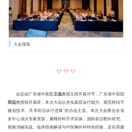
管
理
大会现场
学
会
活
动
会议由广东省中医院
王侃
教授主持开幕环节，广东省中医院
郑远
教授致开幕辞，本次大会以夯实基层诊疗能力、规范肺结节
继
微创技术、共享前沿诊疗进展”的办会主旨。本次大会整合全省
多中心顶尖专家资源，兼顾外科手术实操、国际前沿靶向研究、
续
射频消融实战、临床指南解读与中医胸外科特色经验，旨在搭建