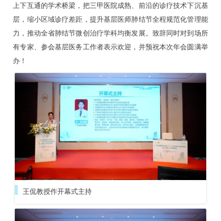
上下互通的学术桥梁，把三甲医院成熟、前沿的诊疗技术下沉基
教
层，缩小区域诊疗差距，提升基层医师肺结节全程规范化管理能
力，推动全省肺结节微创治疗学科均衡发展。致辞同时对到场所
育
有专家、参会基层医务工作者表示欢迎，并预祝本次年会圆满举
办！
培
训
学
院
科
王侃教授作开幕式主持
普