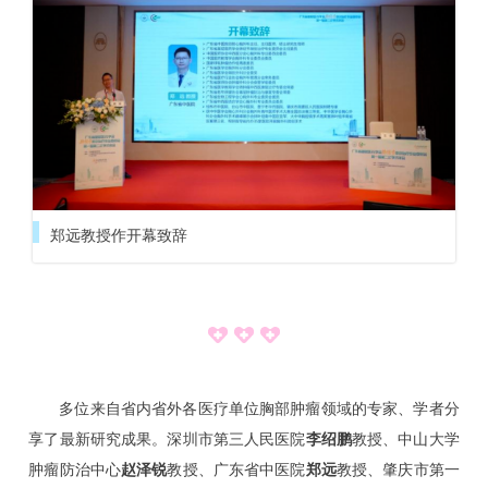
健
康
会
员
管
郑远教授作开幕致辞
理
会
议
多位来自省内省外各医疗单位胸部肿瘤领域的专家、学者分
享了最新研究成果。深圳市第三人民医院
李绍鹏
教授、中山大学
公
肿瘤防治中心
赵泽锐
教授、广东省中医院
郑远
教授、肇庆市第一